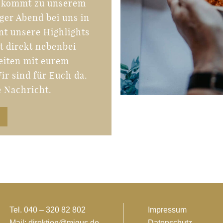
 kommt zu unserem
iger Abend bei uns in
nt unsere Highlights
t direkt nebenbei
eiten mit eurem
r sind für Euch da.
e Nachricht.
Tel. 040 – 320 82 802
Impressum
Mail: direktion@migus.de
Datenschutz