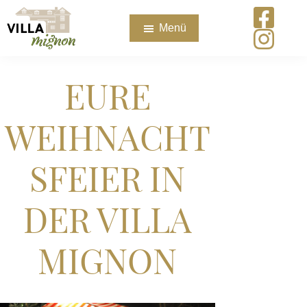
Zum
Zur
Zur
Menü
Inhalt
Seitenspalte
Fußzeile
springen
springen
springen
Villa
Ihre
Mignon
Eventlocation
EURE
in
Hamburg
WEIHNACHT
SFEIER IN
DER VILLA
MIGNON