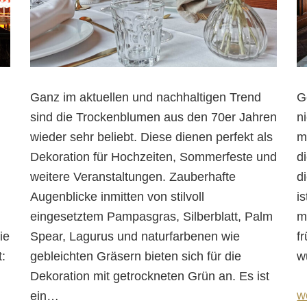
Ganz im aktuellen und nachhaltigen Trend
G
sind die Trockenblumen aus den 70er Jahren
n
wieder sehr beliebt. Diese dienen perfekt als
m
Dekoration für Hochzeiten, Sommerfeste und
d
weitere Veranstaltungen. Zauberhafte
d
Augenblicke inmitten von stilvoll
i
eingesetztem Pampasgras, Silberblatt, Palm
m
ie
Spear, Lagurus und naturfarbenen wie
f
:
gebleichten Gräsern bieten sich für die
w
Dekoration mit getrockneten Grün an. Es ist
w
ein
…