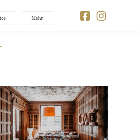
ice
Mehr
N